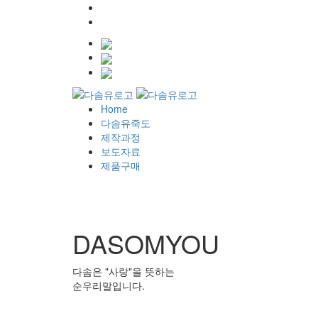
010-6436-9991
Shop
KR
EN
JP
Home
다솜유죽도
제작과정
보도자료
제품구매
DASOMYOU
다솜은 "사랑"을 뜻하는
순우리말입니다.